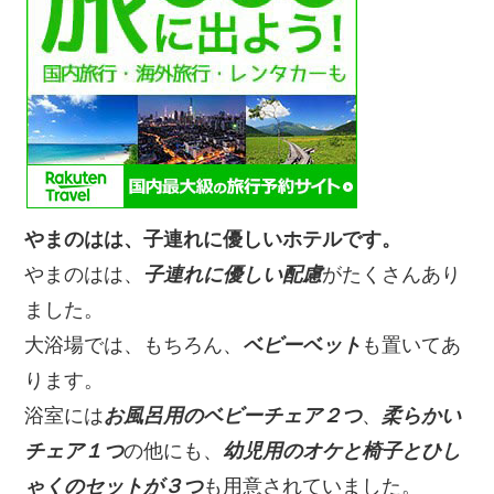
やまのはは、子連れに優しいホテルです。
やまのはは、
子連れに優しい配慮
がたくさんあり
ました。
大浴場では、もちろん、
ベビーベット
も置いてあ
ります。
浴室には
お風呂用のベビーチェア２つ
、
柔らかい
チェア１つ
の他にも、
幼児用のオケと椅子とひし
ゃくのセットが３つ
も用意されていました。