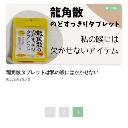
日用品
龍角散タブレットは私の喉にはかかせない
2023年1月14日
1
2
3